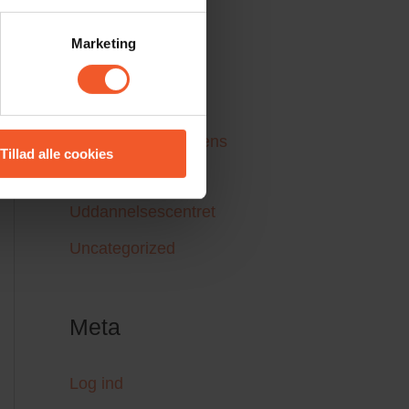
Konsulenthuset
Marketing
Ledelse
Nyheder
Seneste fra Idrættens
Tillad alle cookies
Udviklingscenter
Uddannelsescentret
Uncategorized
Meta
Log ind