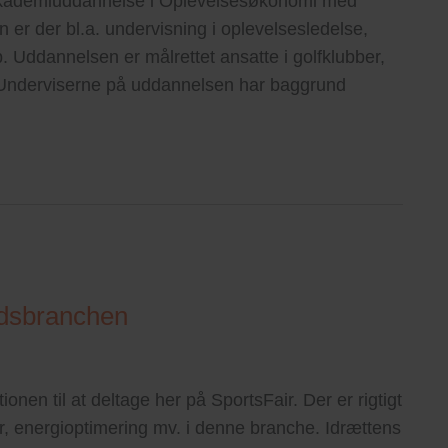
kademiuddannelse i Oplevelsesøkonomi med
er der bl.a. undervisning i oplevelsesledelse,
 Uddannelsen er målrettet ansatte i golfklubber,
Underviserne på uddannelsen har baggrund
tidsbranchen
onen til at deltage her på SportsFair. Der er rigtigt
ler, energioptimering mv. i denne branche. Idrættens