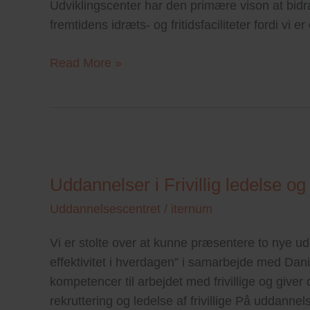
Udviklingscenter har den primære vison at bidra
fremtidens idræts- og fritidsfaciliteter fordi vi e
Read More »
Uddannelser
i
Uddannelser i Frivillig ledelse og 
Frivillig
ledelse
Uddannelsescentret
/
iternum
og
Vi er stolte over at kunne præsentere to nye ud
Effektivitet
effektivitet i hverdagen” i samarbejde med Dania 
kompetencer til arbejdet med frivillige og giver 
rekruttering og ledelse af frivillige På uddanne