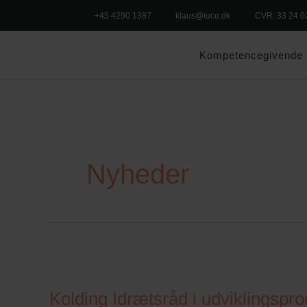
+45 4290 1387
klaus@iuce.dk
CVR: 33 24 0
Kompetencegivende 
Nyheder
Kolding
Idrætsråd
Kolding Idrætsråd i udviklingspro
i