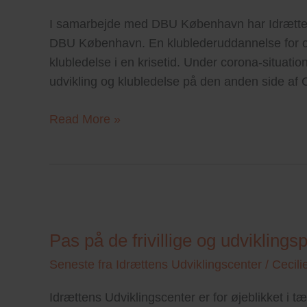
I samarbejde med DBU København har Idrættens
DBU København. En klublederuddannelse for o
klubledelse i en krisetid. Under corona-situatio
udvikling og klubledelse på den anden side af 
Read More »
Pas
på
Pas på de frivillige og udviklings
de
frivillige
Seneste fra Idrættens Udviklingscenter
/
Cecili
og
Idrættens Udviklingscenter er for øjeblikket i 
udviklingsparate