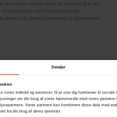
rdt ramt af den aktuelle krise og nedlukning af alle
or idrætssektoren med forårsopvisninger,
re aktører har allerede beskrevet de økonomiske
Detaljer
ookies
se vores indhold og annoncer, til at vise dig funktioner til sociale
oplysninger om din brug af vores hjemmeside med vores partnere i
ysepartnere. Vores partnere kan kombinere disse data med andr
 det betyder krav om mere kompetenceudvikling og
et fra din brug af deres tjenester.
emtidens idræts- og fritidsfaciliteter. Et behov som