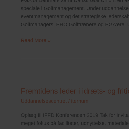
PGA of Denmark samt Dansk Golf Union, en a
speciale i Golfmanagement. Under uddannelsen 
eventmanagement og det strategiske lederskab.
Golfmanagers, PRO Golftrænere og PGA’ere. 
Read More »
Fremtidens
leder
Fremtidens leder i idræts- og fri
i
idræts-
Uddannelsescentret
/
iternum
og
Oplæg til IFFD Konferencen 2019 Tak for invitati
fritidsbranchen
meget fokus på faciliteter, udnyttelse, materia