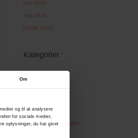
juni 2018
maj 2018
januar 2018
Kategorier
Artikler
Om
Bestyrelser
Foreninger
 medier og til at analysere
Golfbranchen
nden for sociale medier,
Idræts- og fritidsfaciliter
e oplysninger, du har givet
IUC Ledernetværk