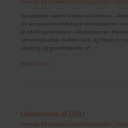
i
Seneste fra Idrættens Udviklingscenter
/
Cecili
Randers
Samarbejde mellem Randers Kommune – Randers
Kommune
om kompetenceudvikling af eliteklubberne i k
af udviklingsseminarer i eliteklubberne i Rand
samarbejdsaftale mellem IUCE og Randers Komm
udvikling og gennemførelse af
Read More »
Uddannelse
til
Uddannelse til DBU
DBU
Seneste fra Idrættens Udviklingscenter
/
Cecili