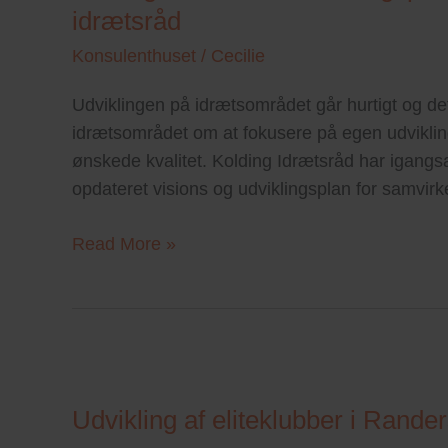
idrætsråd
udviklingsproces
for
Konsulenthuset
/
Cecilie
at
skabe
Udviklingen på idrætsområdet går hurtigt og det 
fremtidens
idrætsområdet om at fokusere på egen udvikling
idrætsråd
ønskede kvalitet. Kolding Idrætsråd har igangs
opdateret visions og udviklingsplan for samvi
Read More »
Udvikling
af
Udvikling af eliteklubber i Ran
eliteklubber