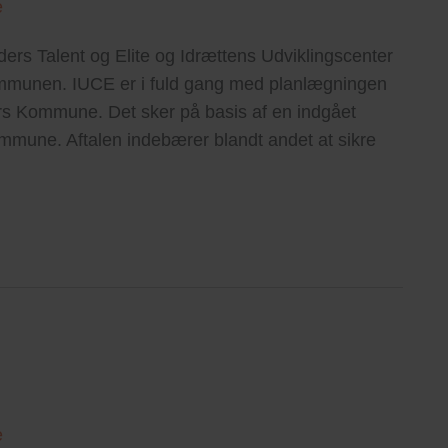
e
 Talent og Elite og Idrættens Udviklingscenter
ommunen. IUCE er i fuld gang med planlægningen
ers Kommune. Det sker på basis af en indgået
une. Aftalen indebærer blandt andet at sikre
e