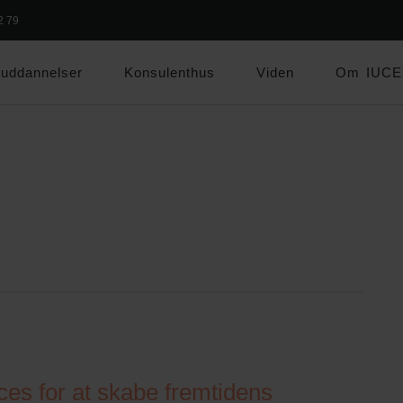
2 79
uddannelser
Konsulenthus
Viden
Om IUCE
ces for at skabe fremtidens