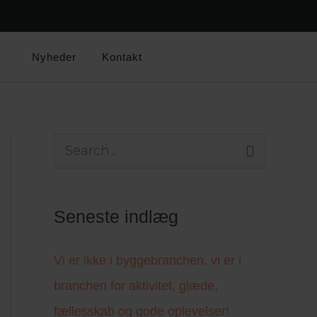
F
L
a
i
c
n
e
k
Nyheder
Kontakt
b
e
o
d
o
i
k
n
S
ø
g
Seneste indlæg
e
f
Vi er ikke i byggebranchen, vi er i
t
branchen for aktivitet, glæde,
e
fællesskab og gode oplevelser!