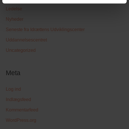
Ledelse
Nyheder
Seneste fra Idrættens Udviklingscenter
Uddannelsescentret
Uncategorized
Meta
Log ind
Indlægsfeed
Kommentarfeed
WordPress.org