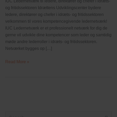
IUC Ledernetværk til ledere, direktører og chefer i idræts-
direktører
og fritidssektoren Idrættens Udviklingscenter bydere
ledere, direktører og chefer i idræts- og fritidssektoren
velkommen til vores kompetencegivende ledernetværk!
IUC Ledernetværk er et professionelt netværk for dig de
gerne vil udvikle dine kompetencer som leder og samtidig
møde andre lederroller i idræts- og fritidssektoren.
Netværket bygges op […]
Read More »