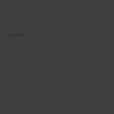
+45 4222 9066
Send os en besked