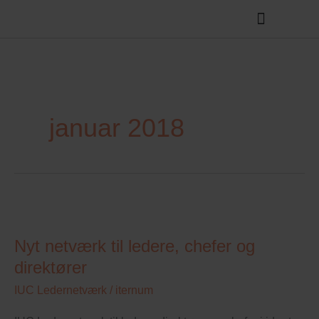
januar 2018
Nyt
netværk
Nyt netværk til ledere, chefer og
til
direktører
ledere,
chefer
IUC Ledernetværk
/
iternum
og