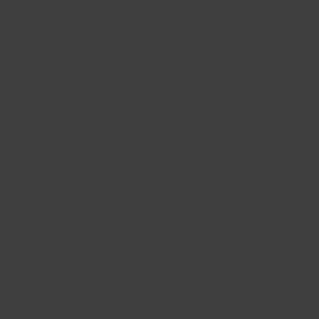
ADRESSE
LI Skt. Hans Gade 20, 8800 Viborg
DIREKTØR
Klaus Frejo
klaus@iuce.dk
+45 2238 1387
KONSULENTER
Teodora Savic
teodora@iuce.dk