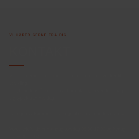
VI HØRER GERNE FRA DIG
KONTAKT
Vi tager gerne en uforpligtende dialog om dine ønsker til
udvikling.
Udfyld nedenstående kontaktformular og vi vender tilbage til
dig typisk samme dag.
I er også velkommen til at ringe til os eller sende en e-mail.
Vores telefontid er mandag-torsdag 08:00-17:00 og fredag
kl. 08:00-14:00.