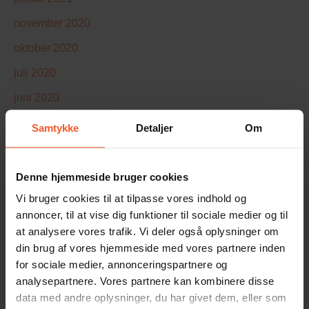
november 2020
oktober 2020
juli 2020
juni 2020
maj 2020
Samtykke
Detaljer
Om
marts 2020
november 2019
Denne hjemmeside bruger cookies
september 2019
Vi bruger cookies til at tilpasse vores indhold og
annoncer, til at vise dig funktioner til sociale medier og til
marts 2019
at analysere vores trafik. Vi deler også oplysninger om
februar 2019
din brug af vores hjemmeside med vores partnere inden
for sociale medier, annonceringspartnere og
november 2018
analysepartnere. Vores partnere kan kombinere disse
oktober 2018
data med andre oplysninger, du har givet dem, eller som