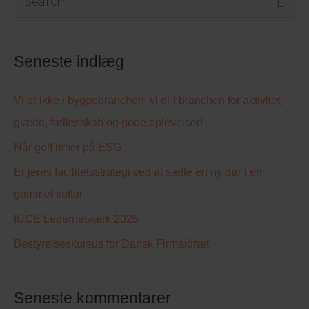
S
ø
g
Seneste indlæg
e
f
Vi er ikke i byggebranchen, vi er i branchen for aktivitet,
t
glæde, fællesskab og gode oplevelser!
e
Når golf rimer på ESG
r
Er jeres facilitetsstrategi ved at sætte en ny dør i en
:
gammel kultur
IUCE Ledernetværk 2025
Bestyrelseskursus for Dansk Firmaidræt
Seneste kommentarer