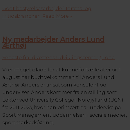
Godt bestyrelsesarbejde i Idræts- og
fritidsbranchen
Read More »
Ny medarbejder Anders Lund
Ærthøj
Seneste fra Idrættens Udviklingscenter
/
Lone
Vi er meget glade for at kunne fortælle at vi pr. 1.
august har budt velkommen til Anders Lund
Ærthøj. Anders er ansat som konsulent og
underviser. Anders kommer fra en stilling som
Lektor ved University College i Nordjylland (UCN)
fra 2011-2023, hvor han primært har undervist på
Sport Management uddannelsen i sociale medier,
sportmarkedsføring,