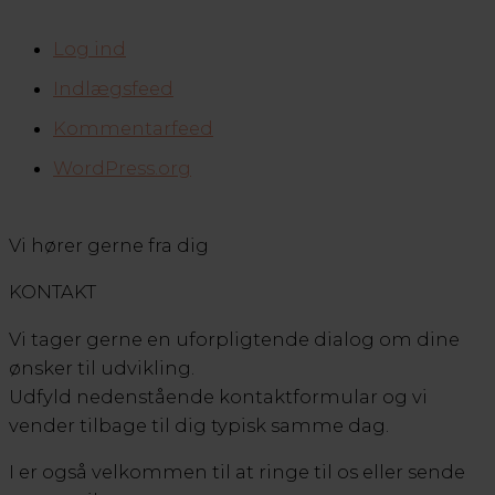
Log ind
Indlægsfeed
Kommentarfeed
WordPress.org
Vi hører gerne fra dig
KONTAKT
Vi tager gerne en uforpligtende dialog om dine
ønsker til udvikling.
Udfyld nedenstående kontaktformular og vi
vender tilbage til dig typisk samme dag.
I er også velkommen til at ringe til os eller sende