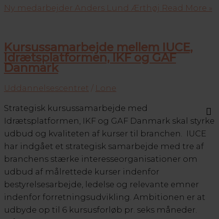
Ny medarbejder Anders Lund Ærthøj
Read More »
Kursussamarbejde mellem IUCE,
Idrætsplatformen, IKF og GAF
Danmark
Uddannelsescentret
/
Lone
Strategisk kursussamarbejde med
Idrætsplatformen, IKF og GAF Danmark skal styrke
udbud og kvaliteten af kurser til branchen. IUCE
har indgået et strategisk samarbejde med tre af
branchens stærke interesseorganisationer om
udbud af målrettede kurser indenfor
bestyrelsesarbejde, ledelse og relevante emner
indenfor forretningsudvikling. Ambitionen er at
udbyde op til 6 kursusforløb pr. seks måneder.