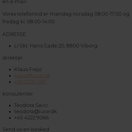
en e-mail.
Vores telefontid er mandag-torsdag 08:00-17:00 og
fredag kl. 08:00-14:00.
ADRESSE
LI Skt. Hans Gade 20, 8800 Viborg
direktør
Klaus Frejo
klaus@iuce.dk
+45 2238 1387
konsulenter
Teodora Savic
teodora@iuce.dk
+45 4222 9066
Send os en besked