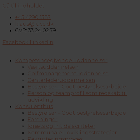
Gå til indholdet
+45 4290 1387
klaus@iuce.dk
CVR: 33 24 02 79
Facebook
Linkedin
Kompetencegivende uddannelser
Værtsuddannelsen
Golfmanagementuddannelse
Centerlederuddannelsen
Bestyrelser – Godt bestyrelsesarbejde
Person og teamprofil som redskab til
udvikling
Konsulenthus
Bestyrelser – Godt bestyrelsesarbejde
Foreninger
Idræts og fritidsfaciliteter
Kommunale udviklingsstrategier
Rekrutteringsproces