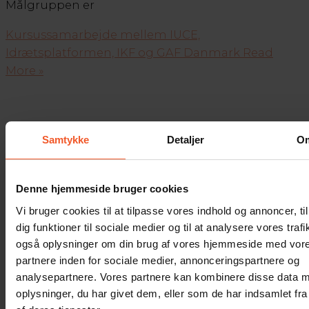
Målgruppen er
Kursussamarbejde mellem IUCE,
Idrætsplatformen, IKF og GAF Danmark
Read
More »
Samtykke
Detaljer
O
Søg efter:
Denne hjemmeside bruger cookies
Vi bruger cookies til at tilpasse vores indhold og annoncer, til
Seneste indlæg
dig funktioner til sociale medier og til at analysere vores trafi
også oplysninger om din brug af vores hjemmeside med vor
Vi er ikke i byggebranchen, vi er i branchen
partnere inden for sociale medier, annonceringspartnere og
analysepartnere. Vores partnere kan kombinere disse data 
for aktivitet, glæde, fællesskab og gode
oplysninger, du har givet dem, eller som de har indsamlet fra
oplevelser!