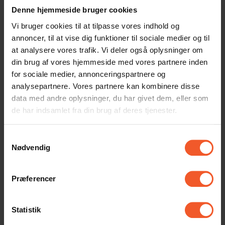
september 2023
Denne hjemmeside bruger cookies
marts 2022
Vi bruger cookies til at tilpasse vores indhold og
april 2021
annoncer, til at vise dig funktioner til sociale medier og til
at analysere vores trafik. Vi deler også oplysninger om
marts 2021
din brug af vores hjemmeside med vores partnere inden
januar 2021
for sociale medier, annonceringspartnere og
analysepartnere. Vores partnere kan kombinere disse
november 2020
data med andre oplysninger, du har givet dem, eller som
oktober 2020
de har indsamlet fra din brug af deres tjenester.
juli 2020
Samtykkevalg
juni 2020
Nødvendig
maj 2020
Præferencer
marts 2020
november 2019
Statistik
september 2019