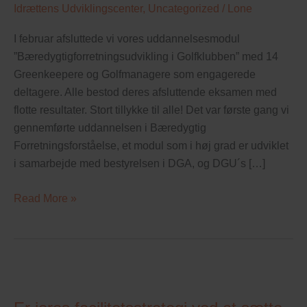
Idrættens Udviklingscenter
,
Uncategorized
/
Lone
ESG
I februar afsluttede vi vores uddannelsesmodul
”Bæredygtigforretningsudvikling i Golfklubben” med 14
Greenkeepere og Golfmanagere som engagerede
deltagere. Alle bestod deres afsluttende eksamen med
flotte resultater. Stort tillykke til alle! Det var første gang vi
gennemførte uddannelsen i Bæredygtig
Forretningsforståelse, et modul som i høj grad er udviklet
i samarbejde med bestyrelsen i DGA, og DGU´s […]
Read More »
Er
jeres