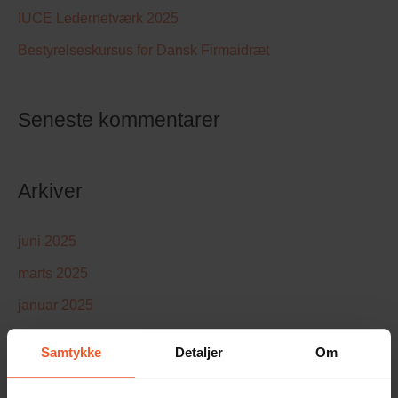
IUCE Ledernetværk 2025
Bestyrelseskursus for Dansk Firmaidræt
Seneste kommentarer
Arkiver
juni 2025
marts 2025
januar 2025
november 2024
Samtykke
Detaljer
Om
marts 2024