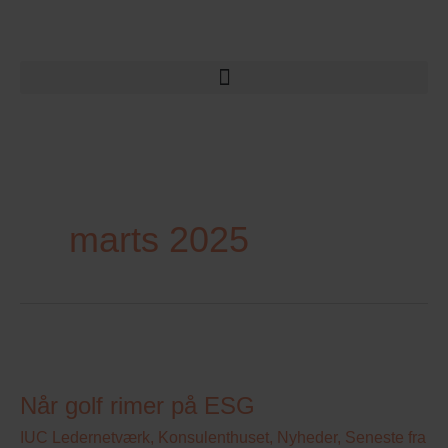
marts 2025
Når
golf
Når golf rimer på ESG
rimer
på
IUC Ledernetværk
,
Konsulenthuset
,
Nyheder
,
Seneste fra