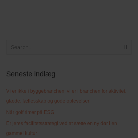
S
ø
g
Seneste indlæg
e
f
Vi er ikke i byggebranchen, vi er i branchen for aktivitet,
t
glæde, fællesskab og gode oplevelser!
e
Når golf rimer på ESG
r
Er jeres facilitetsstrategi ved at sætte en ny dør i en
:
gammel kultur