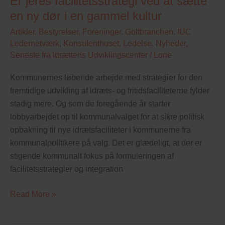
Er jeres facilitetsstrategi ved at sætte
facilitetsstrategi
en ny dør i en gammel kultur
ved
at
Artikler
,
Bestyrelser
,
Foreninger
,
Golfbranchen
,
IUC
sætte
Ledernetværk
,
Konsulenthuset
,
Ledelse
,
Nyheder
,
Seneste fra Idrættens Udviklingscenter
/
Lone
en
ny
Kommunernes løbende arbejde med strategier for den
dør
fremtidige udvikling af idræts- og fritidsfaciliteterne fylder
i
stadig mere. Og som de foregående år starter
en
lobbyarbejdet op til kommunalvalget for at sikre politisk
gammel
opbakning til nye idrætsfaciliteter i kommunerne fra
kultur
kommunalpolitikere på valg. Det er glædeligt, at der er
stigende kommunalt fokus på formuleringen af
facilitetsstrategier og integration
Read More »