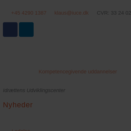
+45 4290 1387
klaus@iuce.dk
CVR: 33 24 02
F
L
a
i
c
n
e
k
b
e
o
d
o
i
Kompetencegivende uddannelser
k
n
Idrættens Udviklingscenter
Nyheder