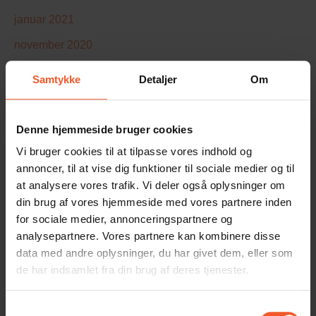
januar 2021
november 2020
oktober 2020
Samtykke
Detaljer
Om
juli 2020
juni 2020
Denne hjemmeside bruger cookies
maj 2020
Vi bruger cookies til at tilpasse vores indhold og
annoncer, til at vise dig funktioner til sociale medier og til
marts 2020
at analysere vores trafik. Vi deler også oplysninger om
november 2019
din brug af vores hjemmeside med vores partnere inden
for sociale medier, annonceringspartnere og
september 2019
analysepartnere. Vores partnere kan kombinere disse
marts 2019
data med andre oplysninger, du har givet dem, eller som
de har indsamlet fra din brug af deres tjenester.
februar 2019
november 2018
Samtykkevalg