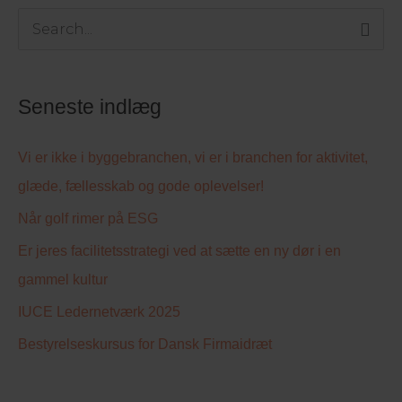
S
ø
g
Seneste indlæg
e
f
Vi er ikke i byggebranchen, vi er i branchen for aktivitet,
t
glæde, fællesskab og gode oplevelser!
e
Når golf rimer på ESG
r
Er jeres facilitetsstrategi ved at sætte en ny dør i en
:
gammel kultur
IUCE Ledernetværk 2025
Bestyrelseskursus for Dansk Firmaidræt