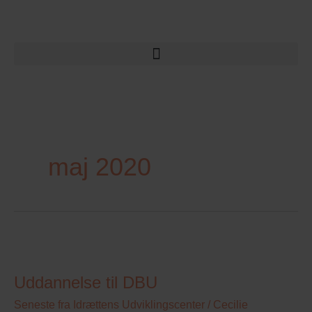
maj 2020
Uddannelse
til
Uddannelse til DBU
DBU
Seneste fra Idrættens Udviklingscenter
/
Cecilie