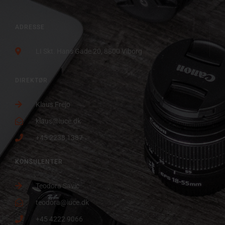
ADRESSE
LI Skt. Hans Gade 20, 8800 Viborg
DIREKTØR
Klaus Frejo
klaus@iuce.dk
+45 2238 1387
KONSULENTER
Teodora Savic
teodora@iuce.dk
+45 4222 9066