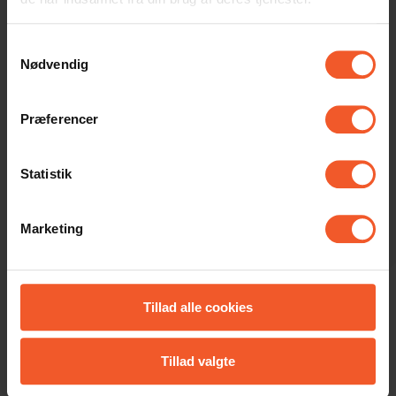
Samtykkevalg
Nødvendig
Præferencer
BESTYRELSESKURSUS I RANDERS KOMMUNE
Statistik
Randers Gymnastiske forening,Udbyhøjvej 189,
8930 Randers NØ.
Marketing
7. september 2023
19. september 2023
4. oktober 2023
Tillad alle cookies
Deltagelse er gratis hvis du
Tillad valgte
er tilknyttet en