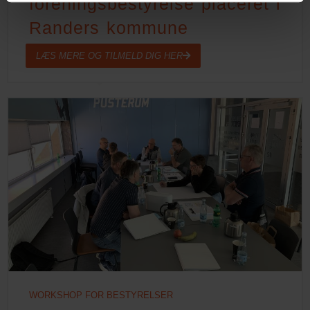
foreningsbestyrelse placeret i
Randers kommune
LÆS MERE OG TILMELD DIG HER
WORKSHOP FOR BESTYRELSER