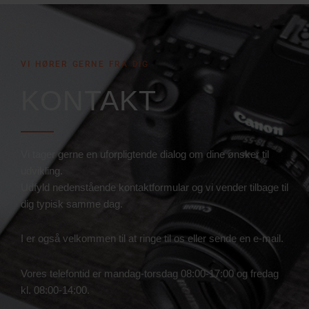
VI HØRER GERNE FRA DIG
KONTAKT
Vi tager gerne en uforpligtende dialog om dine ønsker til
udvikling.
Udfyld nedenstående kontaktformular og vi vender tilbage til
dig typisk samme dag.
I er også velkommen til at ringe til os eller sende en e-mail.
Vores telefontid er mandag-torsdag 08:00-17:00 og fredag
kl. 08:00-14:00.