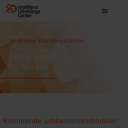
Idrættens Udviklingscenter
Kommende uddannelser
og kurser
Kommende uddannelsesmoduler